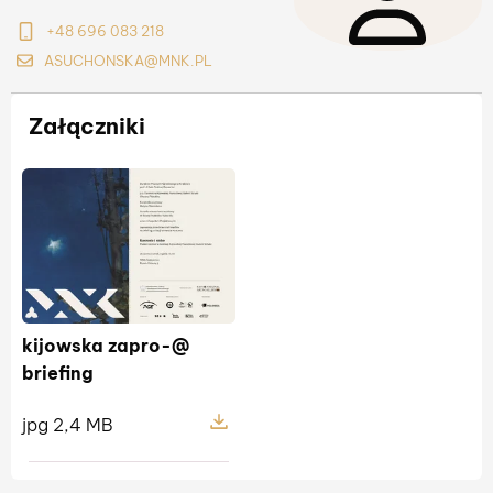
+48 696 083 218
ASUCHONSKA@MNK.PL
Załączniki
kijowska zapro-@
briefing
jpg 2,4 MB
Pokaż szczegóły pliku kijowska zap