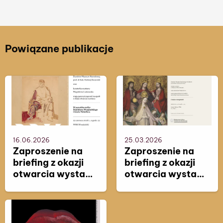
Powiązane publikacje
16.06.2026
25.03.2026
Zaproszenie na
Zaproszenie na
briefing z okazji
briefing z okazji
otwarcia wystawy
otwarcia wystawy
„W paryskim
„Gotyk w
atelier Stanisława
Karpatach”
Wyspiańskiego i
Józefa Mehoffera”