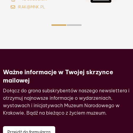
IRAK@MNK.PL
ASUCHONSKA@MNK.PL
Ważne informacje w Twojej skrzynce
mailowej
Dołącz do grona subskrybentów naszego newslettera i
otrzymuj najnowsze informacje o wydarzeniach,
wystawach i inicjatywach Muzeum Narodowego w
Krakowie.
Bądź na bieżąco z życiem muzeum.
Przejdź do formularza