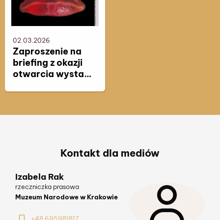
02.03.2026
Zaproszenie na
briefing z okazji
otwarcia wystawy
„Szapocznikow.
Osobista”
Kontakt dla mediów
Izabela Rak
Aleksandra Suchońska
rzeczniczka prasowa
specjalistka ds. PR
Muzeum Narodowe w Krakowie
Muzeum Narodowe w Krakowie
+48 695981817
+48 696 083 218